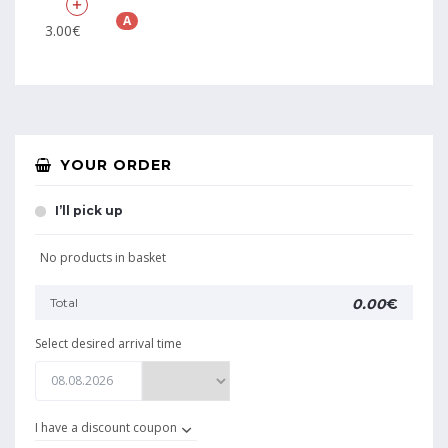
A
3.00€
YOUR ORDER
I’ll pick up
No products in basket
Total
0.00
€
Select desired arrival time
I have a discount coupon