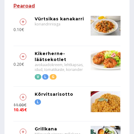
Pearoad
Vürtsikas kanakarri
koriandririisiga
0.10€
Kikerherne-
läätsekotlet
0.20€
avokaadokreem, lehtkapsas,
idud, tomatikaste, koriander
V
L
G
Kõrvitsarisotto
L
11.00€
10.45€
Grillkana