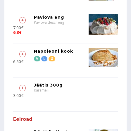
Pavlova eng
Pavlova descr eng
7.00€
6.3€
Napoleoni kook
V
L
G
6.50€
Jäätis 300g
Karamelli
3.00€
Eelroad