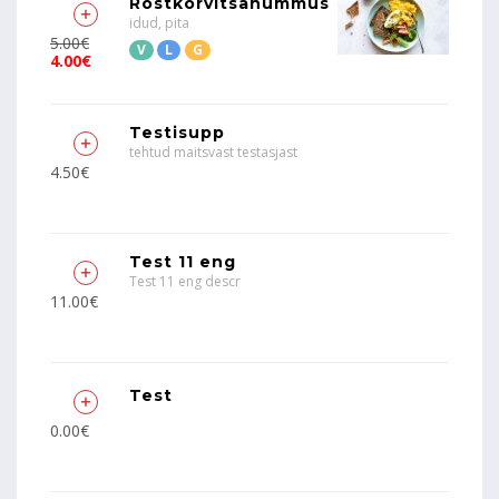
Röstkõrvitsahummus
idud, pita
5.00€
V
L
G
4.00€
Testisupp
tehtud maitsvast testasjast
4.50€
Test 11 eng
Test 11 eng descr
11.00€
Test
0.00€