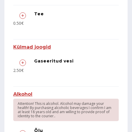
Tee
0.50€
Külmad joogid
Gaseeritud vesi
2.50€
Alkohol
Attention! This is alcohol. Alcohol may damage your
health! By purchasing alcoholic beverages I confirm I am
at least 18 years old and am willing to provide proof of
identity to the courier..
Õlu