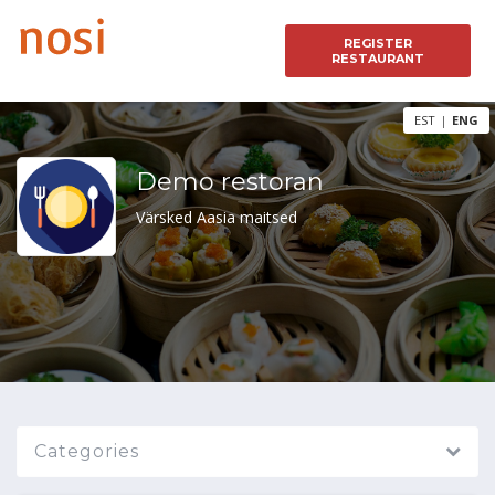
REGISTER
RESTAURANT
EST
ENG
|
Demo restoran
Värsked Aasia maitsed
Categories