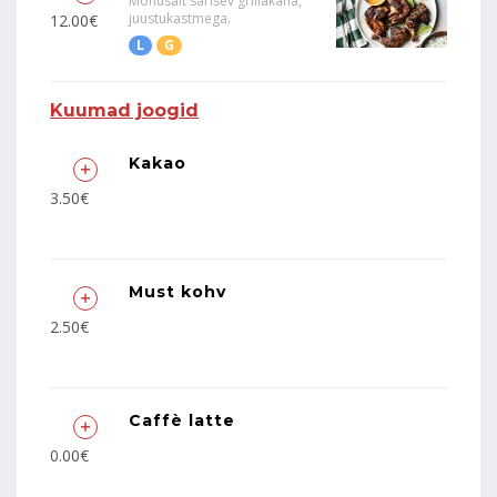
Mõnusalt särisev grillakana,
juustukastmega.
12.00€
L
G
Kuumad joogid
Kakao
3.50€
Must kohv
2.50€
Caffè latte
0.00€