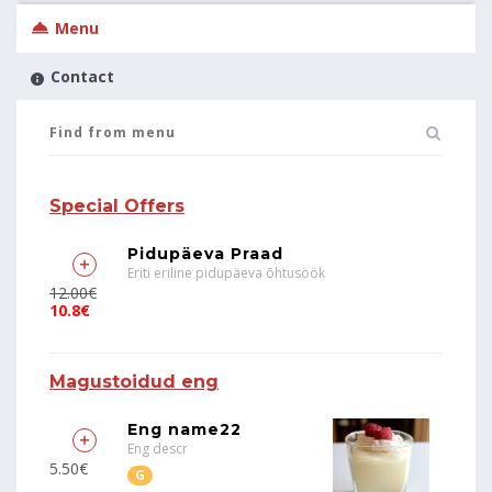
Menu
Contact
Special Offers
Pidupäeva Praad
Eriti eriline pidupäeva õhtusöök
12.00€
10.8€
Magustoidud eng
Eng name22
Eng descr
5.50€
G